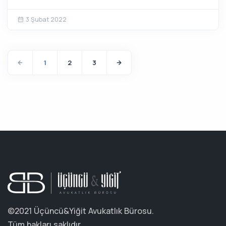
3 Şubat 2022
1
2
3
©2021 Üçüncü&Yiğit Avukatlık Bürosu.
Tüm hakları saklıdır.